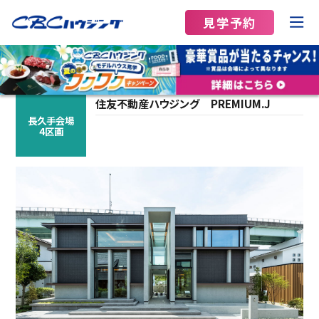
見学予約
住友不動産ハウジング
PREMIUM.J
長久手会場
4区画