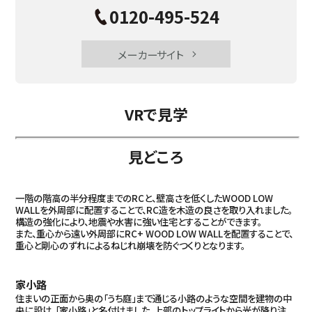
0120-495-524
メーカーサイト
VRで見学
見どころ
一階の階高の半分程度までのRCと、壁高さを低くしたWOOD LOW
WALLを外周部に配置することで、RC造を木造の良さを取り入れました。
構造の強化により、地震や水害に強い住宅とすることができます。
また、重心から遠い外周部にRC+ WOOD LOW WALLを配置することで、
重心と剛心のずれによるねじれ崩壊を防ぐつくりとなります。
家小路
住まいの正面から奥の「うち庭」まで通じる小路のような空間を建物の中
央に設け、「家小路」と名付けました。上部のトップライトから光が降り注