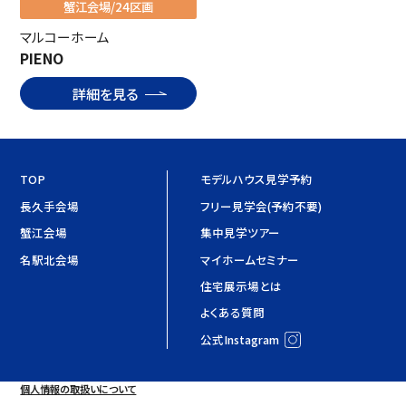
蟹江会場/24区画
マルコーホーム
PIENO
詳細を見る
TOP
モデルハウス見学予約
長久手会場
フリー見学会(予約不要)
蟹江会場
集中見学ツアー
名駅北会場
マイホームセミナー
住宅展示場とは
よくある質問
公式Instagram
個人情報の取扱いについて