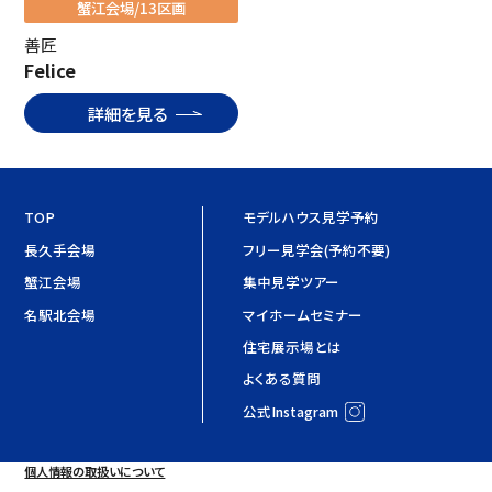
蟹江会場/13区画
善匠
Felice
詳細を見る
TOP
モデルハウス見学予約
長久手会場
フリー見学会(予約不要)
蟹江会場
集中見学ツアー
名駅北会場
マイホームセミナー
住宅展示場とは
よくある質問
公式Instagram
個人情報の取扱いについて