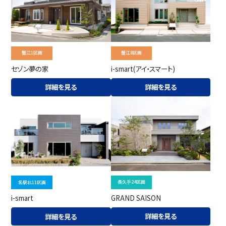
蟹江1区画
蟹江8区画
セゾン夢の家
i-smart(アイ・スマート)
詳細を見る
詳細を見る
長久手24区画
名駅北11区画
GRAND SAISON
i-smart
詳細を見る
詳細を見る